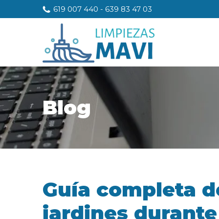
619 007 440
-
639 83 47 03
Blog
Guía completa d
jardines durante