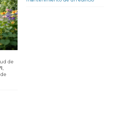
lud de
I
,
 de