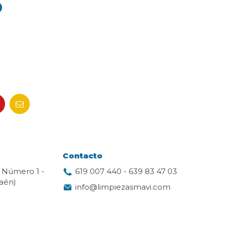
o
Contacto
. Número 1 -
619 007 440
-
639 83 47 03
aén)
info@limpiezasmavi.com