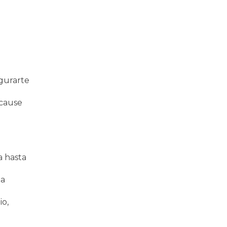
egurarte
 cause
a hasta
ta
io,