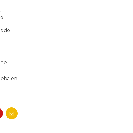
.
de
as de
 de
rueba en